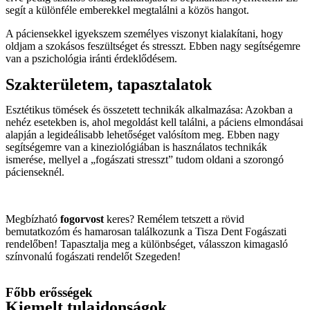
segít a különféle emberekkel megtalálni a közös hangot.
A páciensekkel igyekszem személyes viszonyt kialakítani, hogy
oldjam a szokásos feszültséget és stresszt. Ebben nagy segítségemre
van a pszichológia iránti érdeklődésem.
Szakterületem, tapasztalatok
Esztétikus tömések és összetett technikák alkalmazása: Azokban a
nehéz esetekben is, ahol megoldást kell találni, a páciens elmondásai
alapján a legideálisabb lehetőséget valósítom meg. Ebben nagy
segítségemre van a kineziológiában is használatos technikák
ismerése, mellyel a „fogászati stresszt” tudom oldani a szorongó
pácienseknél.
Megbízható
fogorvost
keres? Remélem tetszett a rövid
bemutatkozóm és hamarosan találkozunk a Tisza Dent Fogászati
rendelőben! Tapasztalja meg a különbséget, válasszon kimagasló
színvonalú fogászati rendelőt Szegeden!
Főbb erősségek
Kiemelt tulajdonságok