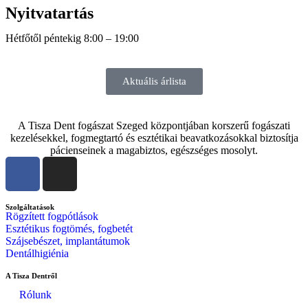
Nyitvatartás
Hétfőtől péntekig 8:00 – 19:00
Aktuális árlista
A Tisza Dent fogászat Szeged központjában korszerű fogászati
kezelésekkel, fogmegtartó és esztétikai beavatkozásokkal biztosítja
pácienseinek a magabiztos, egészséges mosolyt.
Szolgáltatások
Rögzített fogpótlások
Esztétikus fogtömés, fogbetét
Szájsebészet, implantátumok
Dentálhigiénia
A Tisza Dentről
Rólunk