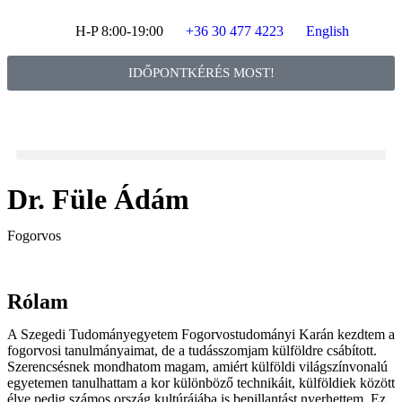
H-P 8:00-19:00
+36 30 477 4223
English
IDŐPONTKÉRÉS MOST!
Dr. Füle Ádám
Fogorvos
Rólam
A Szegedi Tudományegyetem Fogorvostudományi Karán kezdtem a
fogorvosi tanulmányaimat, de a tudásszomjam külföldre csábított.
Szerencsésnek mondhatom magam, amiért külföldi világszínvonalú
egyetemen tanulhattam a kor különböző technikáit, külföldiek között
élve pedig számos ország kultúrájába is bepillantást nyerhettem. Ez