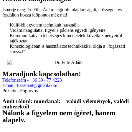
Ismerje meg Dr. Füle Ádám legjobb tulajdonságait, erősségeit és
foglaljon hozzá időpontot még ma!
Külföldi egyetem technikáit használja
Vidám hangulattal figyel a páciens egyedi igényeire
Kommunikatív, a lehetséges kimenetelek következményeiről
tájékoztat
Kineziológiában is használatos technikákkal oldja a „fogászati
stresszt”
Maradjunk kapcsolatban!
Telefonszám -
+36 30 477 4223
Email -
tiszadent@gmail.com
Pozíció -
Fogorvos
Amit rólunk mondanak – valódi vélemények, valódi
emberektől
Nálunk a figyelem nem ígéret, hanem
alapelv.